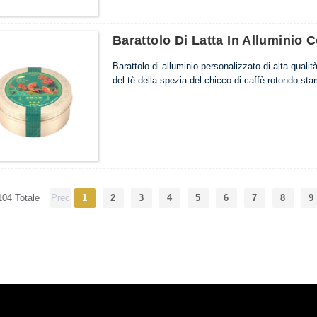
Barattolo Di Latta In Alluminio 
Barattolo di alluminio personalizzato di alta quali
del tè della spezia del chicco di caffè rotondo st
...
104 Totale
Prec
1
2
3
4
5
6
7
8
9