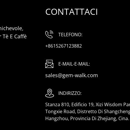
CONTATTACI
michevole,
TELEFONO:
 Tè E Caffè
+8615267123882
E-MAIL-E-MAIL:
sales@gem-walk.com
INDIRIZZO:
Stanza 810, Edificio 19, Xizi Wisdom Par
Tongxie Road, Distretto Di Shangcheng,
Hangzhou, Provincia Di Zhejiang, Cina.