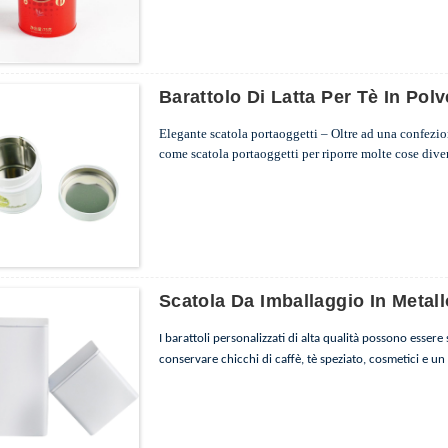
...
Barattolo Di Latta Per Tè In Po
Elegante scatola portaoggetti – Oltre ad una confezione
come scatola portaoggetti per riporre molte cose diverse
ufficio e in viaggio.
...
Scatola Da Imballaggio In Metall
I barattoli personalizzati di alta qualità possono essere
conservare chicchi di caffè, tè speziato, cosmetici e un
prega di fare riferimento ai dettagli per la dimensione.
...